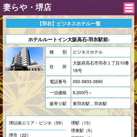
妻らや・堺店
【羽衣】ビジネスホテル一覧
ホテルルートイン大阪高石-羽衣駅前-
種 別
ビジネスホテル
大阪府高石市羽衣１丁目10番
住 所
18号
電話番号
050-5833-3890
一泊価格
9,200円～
最寄り駅
東羽衣駅，羽衣駅
堺以南エリア・ビジホ（59）
堺駅（13）
堺東駅（5）
堺市（22）