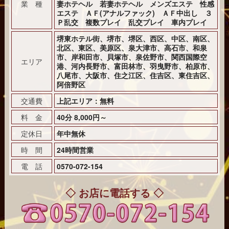
業 種
妻ホテヘル 若妻ホテヘル メンズエステ 性感
エステ ＡＦ(アナルファック) ＡＦ中出し ３
Ｐ乱交 複数プレイ 乱交プレイ 車内プレイ
堺東ホテル街、堺市、堺区、西区、中区、南区、
北区、東区、美原区、泉大津市、高石市、和泉
市、岸和田市、貝塚市、泉佐野市、関西国際空
エリア
港、河内長野市、富田林市、羽曳野市、柏原市、
八尾市、大阪市、住之江区、住吉区、東住吉区、
阿倍野区
交通費
上記エリア：無料
料 金
40分 8,000円～
定休日
年中無休
時 間
24時間営業
電 話
0570-072-154
◇ お店に電話する ◇