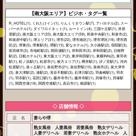
【南大阪エリア】ビジホ・タグ一覧
R_HOTEL(1)
,
くれたけイン(1)
,
りんくうタウン駅(7)
,
アパホテル(2)
,
スー
パーホテル(1)
,
ダイワロイネット(1)
,
ルートイン(4)
,
三国ケ丘駅(1)
,
井原
里駅(2)
,
南大阪エリア(33)
,
南大阪大エリア(59)
,
和泉中央駅(1)
,
和泉市(2)
,
和泉府中駅(1)
,
堺エリア(31)
,
堺市(22)
,
堺市南区(1)
,
堺市堺区(19)
,
堺市西
区(2)
,
堺東(5)
,
堺東駅(5)
,
堺駅(13)
,
変なホテル(1)
,
大小路駅(2)
,
宿院駅(3)
,
富田林市(3)
,
寺地町駅(2)
,
岡田浦駅(1)
,
岸和田市(3)
,
岸和田駅(2)
,
日根野
駅(2)
,
日航ホテル(1)
,
東大阪エリア(2)
,
東岸和田駅(1)
,
東横INN(2)
,
東羽衣
駅(1)
,
松ノ浜駅(1)
,
松原市(1)
,
枚方エリア(1)
,
樽井駅(1)
,
汐ノ宮駅(1)
,
河内
松原駅(1)
,
泉ヶ丘駅(1)
,
泉佐野市(21)
,
泉佐野駅(10)
,
泉南市(2)
,
泉大津市
(3)
,
泉大津駅(2)
,
湊駅(2)
,
滝谷不動駅(3)
,
石津川駅(2)
,
羽倉崎駅(1)
,
羽衣
(1)
,
羽衣駅(1)
,
花田口駅(1)
,
藤井寺市(1)
,
藤井寺駅(1)
,
貝塚市(1)
,
貝塚駅
(1)
,
関西空港(19)
,
関西空港駅(1)
,
高石市(1)
,
鶴原駅(1)
◇ 店舗情報 ◇
店 名
妻らや堺
熟女風俗 人妻風俗 若妻風俗 熟女デリヘル
人妻デリヘル 若妻デリヘル 熟女ホテヘル 人