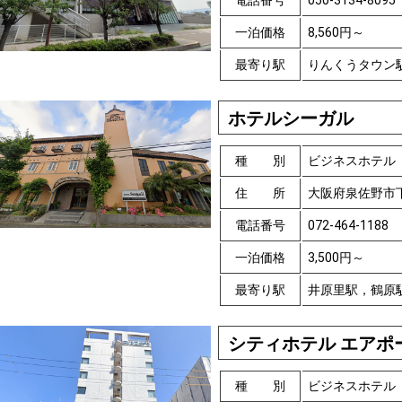
電話番号
050-3134-8095
一泊価格
8,560円～
最寄り駅
りんくうタウン
ホテルシーガル
種 別
ビジネスホテル
住 所
大阪府泉佐野市
電話番号
072-464-1188
一泊価格
3,500円～
最寄り駅
井原里駅，鶴原
シティホテル エアポ
種 別
ビジネスホテル