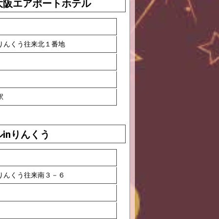
大阪エアポートホテル
りんくう往来北１番地
駅
inりんくう
りんくう往来南３－６