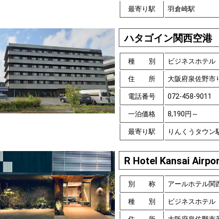
最寄り駅
羽倉崎駅
ハタゴイン関西空港
種 別
ビジネスホテル
住 所
大阪府泉佐野市
電話番号
072-458-9011
一泊価格
8,190円～
最寄り駅
りんくうタウン
R Hotel Kansai Airpo
別 称
アールホテル関
種 別
ビジネスホテル