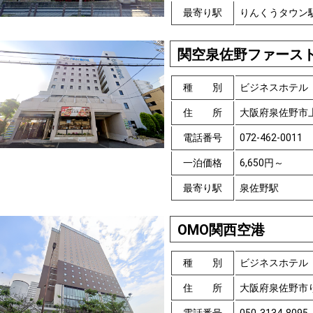
最寄り駅
りんくうタウン
関空泉佐野ファース
種 別
ビジネスホテル
住 所
大阪府泉佐野市
電話番号
072-462-0011
一泊価格
6,650円～
最寄り駅
泉佐野駅
OMO関西空港
種 別
ビジネスホテル
住 所
大阪府泉佐野市り