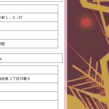
中町１－３－51
野駅
ル
松東 １丁目10番３