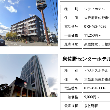
種 別
シティホテル
住 所
大阪府泉佐野市
電話番号
072-462-4026
一泊価格
11,250円～
最寄り駅
泉佐野駅，日根
泉佐野センターホテ
種 別
ビジネスホテル
住 所
大阪府泉佐野市高
電話番号
072-458-1116
一泊価格
9,000円～
最寄り駅
泉佐野駅