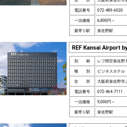
住 所
大阪府泉佐野市
電話番号
072-489-6020
一泊価格
6,800円～
最寄り駅
泉佐野駅
REF Kansai Airport 
別 称
レフ関空泉佐野 
種 別
ビジネスホテル
住 所
大阪府泉佐野市上
電話番号
072-464-7111
一泊価格
9,000円～
最寄り駅
泉佐野駅