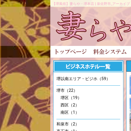
【堺風俗】妻らや・堺本店 | 泉佐野市_アーカイブ
堺以南エリア・ビジホ（59）
堺市（22）
堺区（19）
西区（2）
南区（1）
和泉市（2）