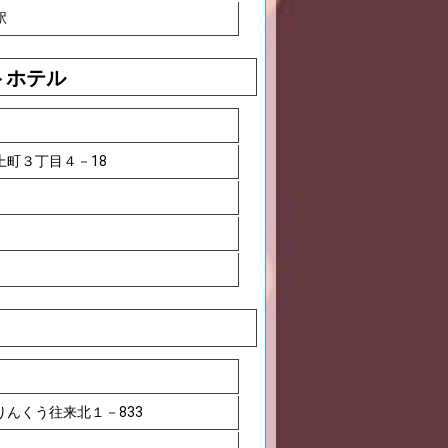
駅
トホテル
上町３丁目４－18
んくう往来北１－833