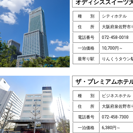
オディシススイーツ
種 別
シティホテル
住 所
大阪府泉佐野市
電話番号
072-458-0018
一泊価格
10,700円～
最寄り駅
りんくうタウン
ザ・プレミアムホテル
種 別
ビジネスホテル
住 所
大阪府泉佐野市
電話番号
072-458-7300
一泊価格
6,380円～