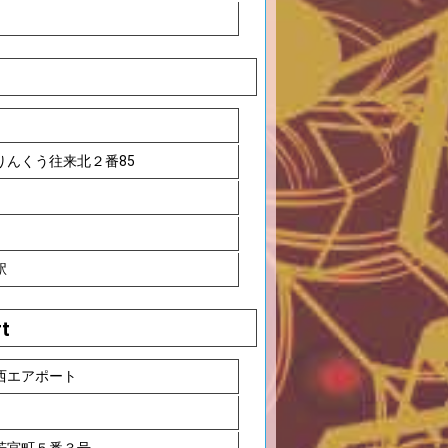
りんくう往来北２番85
駅
rt
西エアポート