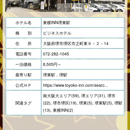
ホテル名
東横INN堺東駅
種 別
ビジネスホテル
住 所
大阪府堺市堺区市之町東６－２－14
電話番号
072-282-1045
一泊価格
8,505円～
最寄り駅
堺東駅，堺駅
公式ＨＰ
https://www.toyoko-inn.com/searc...
南大阪大エリア(59)
,
堺エリア(31)
,
堺市
関連タグ
(22)
,
堺市堺区(19)
,
堺東(5)
,
堺東駅(5)
,
堺駅
(13)
,
東横INN(2)