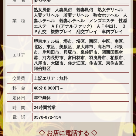
熟女風俗 人妻風俗 若妻風俗 熟女デリヘル
人妻デリヘル 若妻デリヘル 熟女ホテヘル 人
業 種
妻ホテヘル 若妻ホテヘル メンズエステ 性感
エステ ＡＦ(アナルファック) ＡＦ中出し ３
Ｐ乱交 複数プレイ 乱交プレイ 車内プレイ
堺東ホテル街、堺市、堺区、西区、中区、南区、
北区、東区、美原区、泉大津市、高石市、和泉
市、岸和田市、貝塚市、泉佐野市、関西国際空
エリア
港、河内長野市、富田林市、羽曳野市、柏原市、
八尾市、大阪市、住之江区、住吉区、東住吉区、
阿倍野区
交通費
上記エリア：無料
料 金
40分 8,000円～
定休日
年中無休
時 間
24時間営業
電 話
0570-072-154
◇ お店に電話する ◇