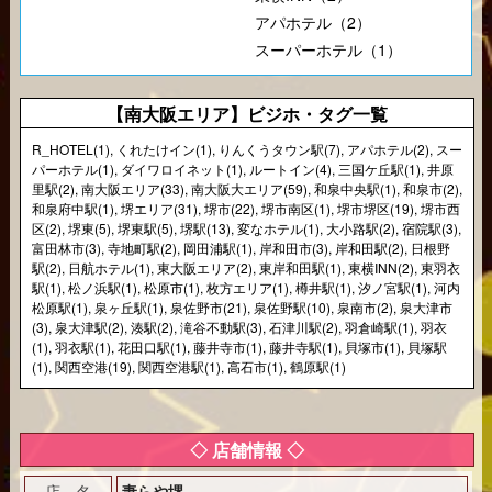
アパホテル（2）
スーパーホテル（1）
【南大阪エリア】ビジホ・タグ一覧
R_HOTEL(1)
,
くれたけイン(1)
,
りんくうタウン駅(7)
,
アパホテル(2)
,
スー
パーホテル(1)
,
ダイワロイネット(1)
,
ルートイン(4)
,
三国ケ丘駅(1)
,
井原
里駅(2)
,
南大阪エリア(33)
,
南大阪大エリア(59)
,
和泉中央駅(1)
,
和泉市(2)
,
和泉府中駅(1)
,
堺エリア(31)
,
堺市(22)
,
堺市南区(1)
,
堺市堺区(19)
,
堺市西
区(2)
,
堺東(5)
,
堺東駅(5)
,
堺駅(13)
,
変なホテル(1)
,
大小路駅(2)
,
宿院駅(3)
,
富田林市(3)
,
寺地町駅(2)
,
岡田浦駅(1)
,
岸和田市(3)
,
岸和田駅(2)
,
日根野
駅(2)
,
日航ホテル(1)
,
東大阪エリア(2)
,
東岸和田駅(1)
,
東横INN(2)
,
東羽衣
駅(1)
,
松ノ浜駅(1)
,
松原市(1)
,
枚方エリア(1)
,
樽井駅(1)
,
汐ノ宮駅(1)
,
河内
松原駅(1)
,
泉ヶ丘駅(1)
,
泉佐野市(21)
,
泉佐野駅(10)
,
泉南市(2)
,
泉大津市
(3)
,
泉大津駅(2)
,
湊駅(2)
,
滝谷不動駅(3)
,
石津川駅(2)
,
羽倉崎駅(1)
,
羽衣
(1)
,
羽衣駅(1)
,
花田口駅(1)
,
藤井寺市(1)
,
藤井寺駅(1)
,
貝塚市(1)
,
貝塚駅
(1)
,
関西空港(19)
,
関西空港駅(1)
,
高石市(1)
,
鶴原駅(1)
◇ 店舗情報 ◇
店 名
妻らや堺